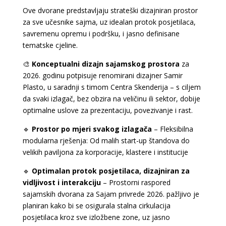
Ove dvorane predstavljaju strateški dizajniran prostor
za sve učesnike sajma, uz idealan protok posjetilaca,
savremenu opremu i podršku, i jasno definisane
tematske cjeline.
🎨
Konceptualni dizajn sajamskog prostora
za
2026. godinu potpisuje renomirani dizajner Samir
Plasto, u saradnji s timom Centra Skenderija – s ciljem
da svaki izlagač, bez obzira na veličinu ili sektor, dobije
optimalne uslove za prezentaciju, povezivanje i rast.
🔹
Prostor po mjeri svakog izlagača
– Fleksibilna
modularna rješenja: Od malih start-up štandova do
velikih paviljona za korporacije, klastere i institucije
🔹
Optimalan protok posjetilaca, dizajniran za
vidljivost i interakciju
– Prostorni raspored
sajamskih dvorana za Sajam privrede 2026. pažljivo je
planiran kako bi se osigurala stalna cirkulacija
posjetilaca kroz sve izložbene zone, uz jasno