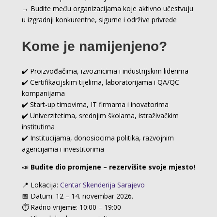
→ Budite među organizacijama koje aktivno učestvuju
u izgradnji konkurentne, sigurne i održive privrede
Kome je namijenjeno?
✔️ Proizvođačima, izvoznicima i industrijskim liderima
✔️ Certifikacijskim tijelima, laboratorijama i QA/QC
kompanijama
✔️ Start-up timovima, IT firmama i inovatorima
✔️ Univerzitetima, srednjim školama, istraživačkim
institutima
✔️ Institucijama, donosiocima politika, razvojnim
agencijama i investitorima
📣
Budite dio promjene – rezervišite svoje mjesto!
📍
Lokacija:
Centar Skenderija Sarajevo
📅 Datum: 12 – 14. novembar 2026.
⏱️ Radno vrijeme: 10:00 – 19:00