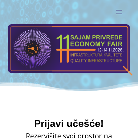
Player
Prijavi učešće!
Rezervišite svoj prostor na