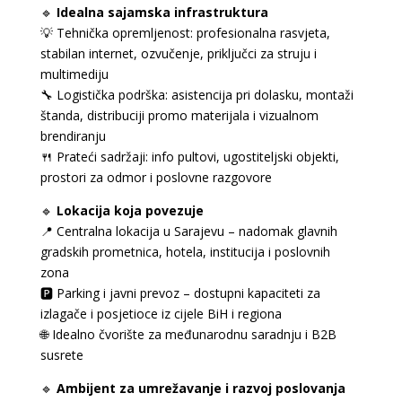
🔹
Idealna sajamska infrastruktura
💡 Tehnička opremljenost: profesionalna rasvjeta,
stabilan internet, ozvučenje, priključci za struju i
multimediju
🔧 Logistička podrška: asistencija pri dolasku, montaži
štanda, distribuciji promo materijala i vizualnom
brendiranju
🍴 Prateći sadržaji: info pultovi, ugostiteljski objekti,
prostori za odmor i poslovne razgovore
🔹
Lokacija koja povezuje
📍 Centralna lokacija u Sarajevu – nadomak glavnih
gradskih prometnica, hotela, institucija i poslovnih
zona
🅿️ Parking i javni prevoz – dostupni kapaciteti za
izlagače i posjetioce iz cijele BiH i regiona
🌐 Idealno čvorište za međunarodnu saradnju i B2B
susrete
🔹
Ambijent za umrežavanje i razvoj poslovanja