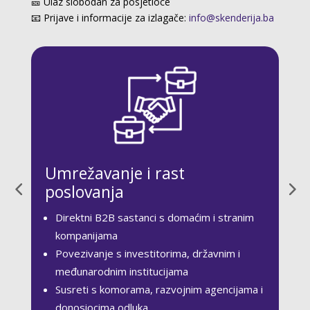
🎫 Ulaz slobodan za posjetioce
📧 Prijave i informacije za izlagače:
info@skenderija.ba
Umrežavanje i rast
poslovanja
Direktni B2B sastanci s domaćim i stranim
kompanijama
Povezivanje s investitorima, državnim i
međunarodnim institucijama
Susreti s komorama, razvojnim agencijama i
donosiocima odluka