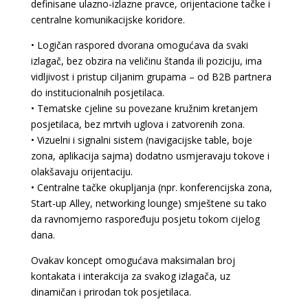
definisane ulazno-izlazne pravce, orijentacione tačke i
centralne komunikacijske koridore.
• Logičan raspored dvorana omogućava da svaki
izlagač, bez obzira na veličinu štanda ili poziciju, ima
vidljivost i pristup ciljanim grupama – od B2B partnera
do institucionalnih posjetilaca.
• Tematske cjeline su povezane kružnim kretanjem
posjetilaca, bez mrtvih uglova i zatvorenih zona.
• Vizuelni i signalni sistem (navigacijske table, boje
zona, aplikacija sajma) dodatno usmjeravaju tokove i
olakšavaju orijentaciju.
• Centralne tačke okupljanja (npr. konferencijska zona,
Start-up Alley, networking lounge) smještene su tako
da ravnomjerno raspoređuju posjetu tokom cijelog
dana.
Ovakav koncept omogućava maksimalan broj
kontakata i interakcija za svakog izlagača, uz
dinamičan i prirodan tok posjetilaca.