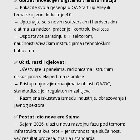
✅
Ubrzati inovacije i digitalnu transformaciju
→ Prikažite svoja rješenja u QA Start-up Alley ili
tematskoj zoni Industrije 4.0
→ Upoznajte se s novim softverskim i hardverskim
alatima za nadzor, praćenje i kontrolu kvaliteta
→ Uspostavite saradnju s IT sektorom,
naučnoistraživačkim institucijama i tehnološkim
hubovima
✅
Učiti, rasti i djelovati
→ Učestvujte u panelima, radionicama i stručnim
diskusijama s ekspertima iz prakse
→ Pristup najnovijim znanjima iz oblasti QA/QC,
standardizacije i regulatornih zahtjeva
→ Razmjena iskustava između industrije, obrazovanja i
javnog sektora
✅
Postati dio nove ere Sajma
→ Sajam 2026. ulazi u novu razvojnu fazu pod temom:
Infrastruktura kvalitete – jer izvrsnost nije slučajnost,
već rezultat procesa, znanja i standarda