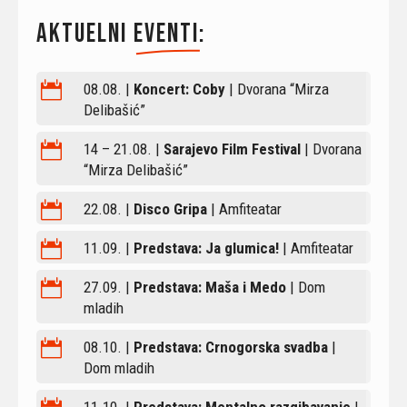
Aktuelni 
eventi
:

08.08. |
Koncert: Coby
| Dvorana “Mirza
Delibašić”

14 – 21.08. |
Sarajevo Film Festival
| Dvorana
“Mirza Delibašić”

22.08. |
Disco Gripa
| Amfiteatar

11.09. |
Predstava: Ja glumica!
| Amfiteatar

27.09. |
Predstava: Maša i Medo
| Dom
mladih

08.10. |
Predstava: Crnogorska svadba
|
Dom mladih
11.10. |
Predstava: Mentalno razgibavanje
|